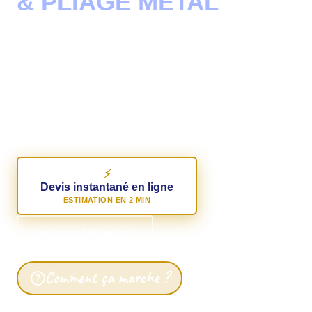
& PLIAGE MÉTAL
SUR MESURE
Acier, inox, aluminium, cuivre, laiton.
Fichiers DXF, DWG, STEP ou PDF acceptés.
Devis gratuit sous 24h — Réponse garantie.
⚡
Devis instantané en ligne
ESTIMATION EN 2 MIN
Voir nos réalisations
Comment ça marche ?